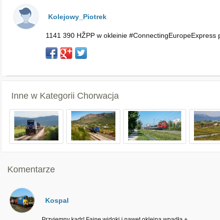
Kolejowy_Piotrek
1141 390 HŽPP w okleinie #ConnectingEuropeExpress pro
Inne w Kategorii
Chorwacja
Komentarze
Kospal
Przyjemny kadr! Fajne widoki i nawet okleina wpadła +