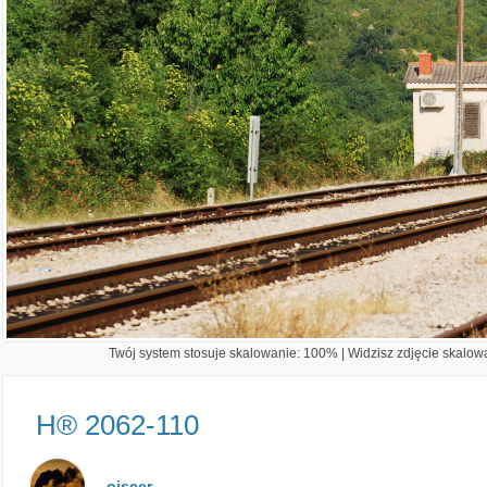
Twój system stosuje skalowanie: 100% | Widzisz zdjęcie skalowa
H® 2062-110
oiscer