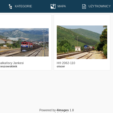
KATEGORIE
MAPA
UŻYTKOWNICY
4
1385
13
3
1811
6
ałkańscy Jankesi
H® 2062-110
zeszowskimk
oiscer
Powered by
4images
1.8