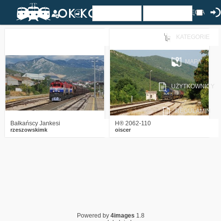
ZDJĘCIA
KATEGORIE
4
1386
13
3
1812
6
MAPA
UŻYTKOWNICY
REGULAMIN
Bałkańscy Jankesi
H® 2062-110
rzeszowskimk
oiscer
Powered by
4images
1.8