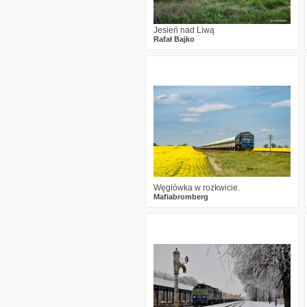
Jesień nad Liwą
Rafał Bajko
3
2426
27
Węglówka w rozkwicie.
Mafiabromberg
0
2060
10