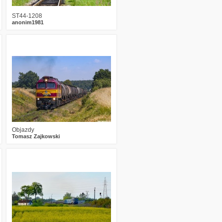
ST44-1208
anonim1981
1
2003
25
Objazdy
Tomasz Zajkowski
0
1913
15