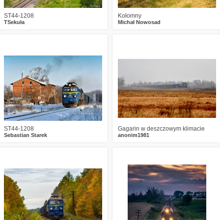
ST44-1208
Kołomny
TSekuła
Michał Nowosad
6
1853
31
1
1546
18
ST44-1208
Gagarin w deszczowym klimacie
Sebastian Starek
anonim1981
3
2075
21
1
2297
35