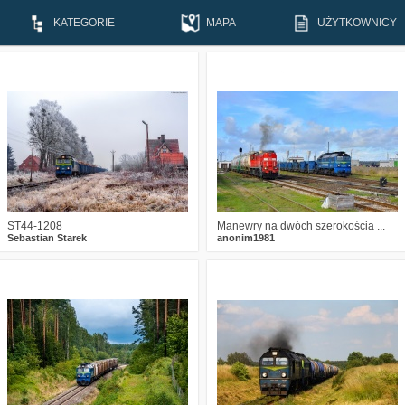
KATEGORIE
MAPA
UŻYTKOWNICY
5
586
26
1
573
14
ST44-1208
Manewry na dwóch szerokościa ...
Sebastian Starek
anonim1981
1
861
17
1
1339
12