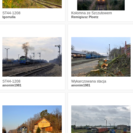
ST44-1208
Kołomna ze Szczutowem
Igorrulla
Remigiusz Ploetz
0
1486
16
3
1604
10
ST44-1208
Wykarczowana stacja
anonim1981
anonim1981
1
2480
15
0
1998
4