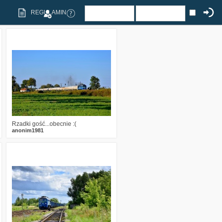
REGULAMIN
0
552
15
Rzadki gość...obecnie :(
anonim1981
0
1413
13