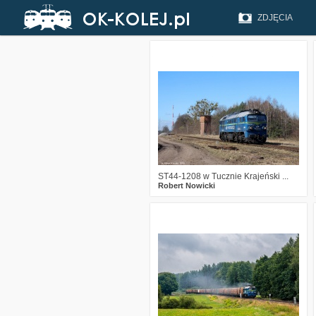
ZDJĘCIA
1
328
6
ST44-1208 w Tucznie Krajeński ...
Robert Nowicki
2
812
20