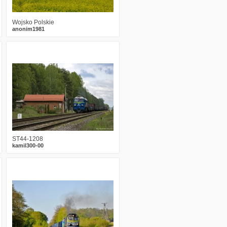
Wojsko Polskie
anonim1981
0
1691
14
ST44-1208
kamil300-00
2
2334
13