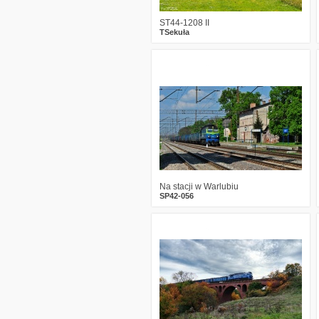
ST44-1208 II
TSekuła
0
2355
13
Na stacji w Warlubiu
SP42-056
2
1583
18