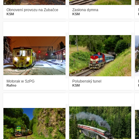
Obnovení provozu na Zubačce
Zasłona dymna
KSM
KSM
2
649
15
3
861
16
Motorak w SzPG
Polubenský tunel
Rafno
KSM
3
860
23
3
1077
20