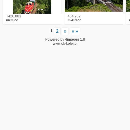
T426.003
464.202
niemiec
C-ARTon
1
2
»
» »
Powered by
4images
1.8
www.ok-kolej.pl