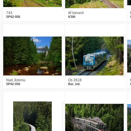
743
W Izerach
SP42-056
KSM
9
1284
21
3
996
15
Nad Jizerou
Os 2618
SP42-056
Bar_tek
1
1274
6
1
1297
13