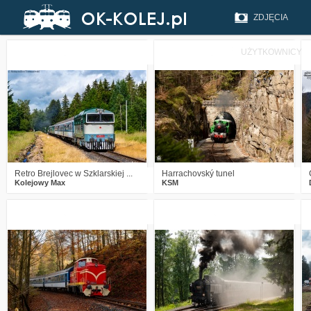
ZDJĘCIA
UŻYTKOWNICY
0
238
14
4
249
14
Retro Brejlovec w Szklarskiej ...
Harrachovský tunel
Kolejowy Max
KSM
3
437
16
0
441
3