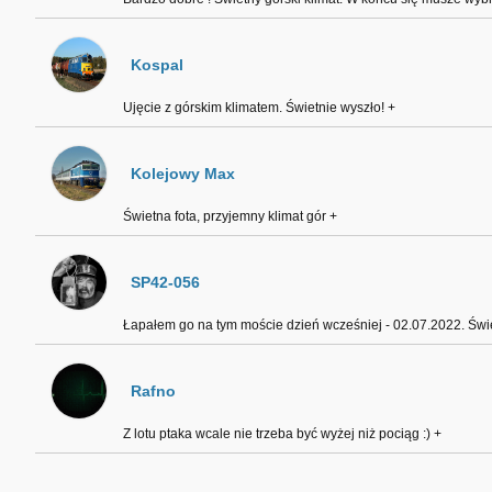
Kospal
Ujęcie z górskim klimatem. Świetnie wyszło! +
Kolejowy Max
Świetna fota, przyjemny klimat gór +
SP42-056
Łapałem go na tym moście dzień wcześniej - 02.07.2022. Świet
Rafno
Z lotu ptaka wcale nie trzeba być wyżej niż pociąg :) +