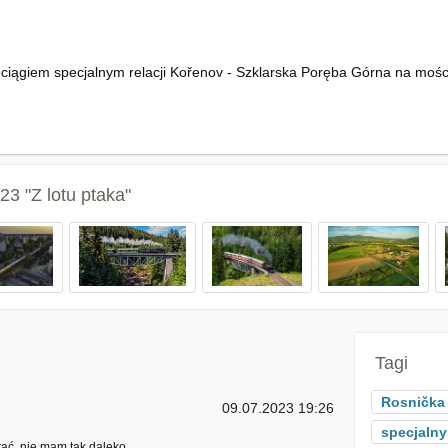
ciągiem specjalnym relacji Kořenov - Szklarska Poręba Górna na mośc
3 "Z lotu ptaka"
Tagi
Rosnička
09.07.2023 19:26
specjalny
ać, nie mam tak daleko.