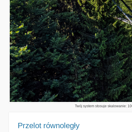
Twój system stosuje skalowanie: 100
Przelot równoległy