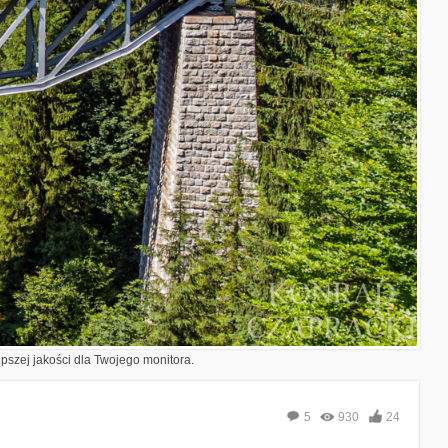
epszej jakości dla Twojego monitora.
5
930
24