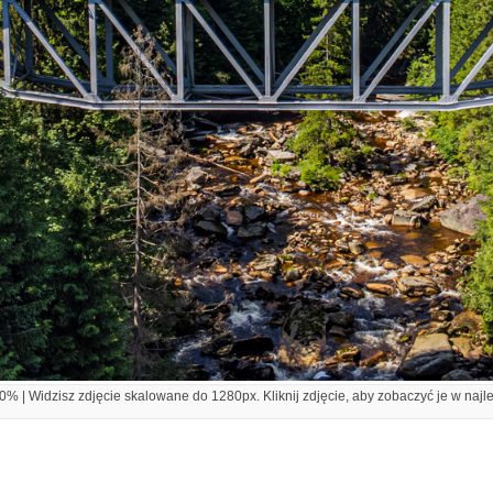
% | Widzisz zdjęcie skalowane do 1280px. Kliknij zdjęcie, aby zobaczyć je w najl