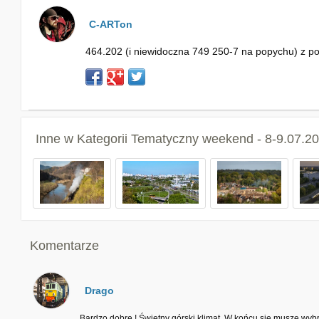
C-ARTon
464.202 (i niewidoczna 749 250-7 na popychu) z po
Inne w Kategorii
Tematyczny weekend - 8-9.07.202
Komentarze
Drago
Bardzo dobre ! Świetny górski klimat. W końcu się musze wybr