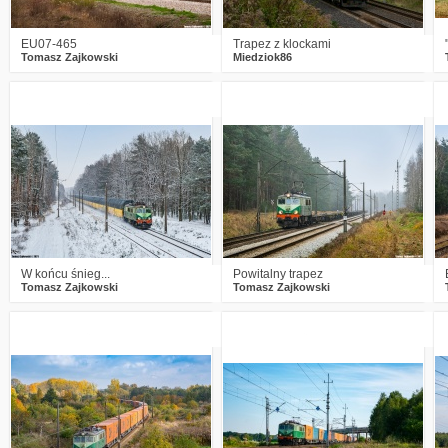
EU07-465
Trapez z klockami
Tomasz Zajkowski
Miedziok86
9
2208
34
0
1782
26
W końcu śnieg...
Powitalny trapez
Tomasz Zajkowski
Tomasz Zajkowski
8
2491
27
0
1571
8