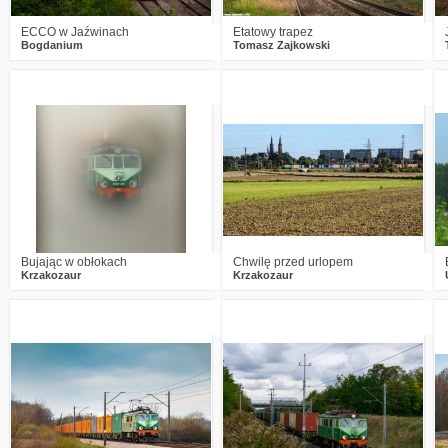
ECCO w Jaźwinach
Etatowy trapez
Bogdanium
Tomasz Zajkowski
5
1623
5
0
1248
7
Bujając w obłokach
Chwilę przed urlopem
Krzakozaur
Krzakozaur
0
1967
22
0
1330
14