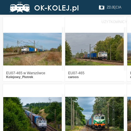
ZDJĘCIA
UŻYTKOWNICY
0
422
3
0
492
13
EU07-465 w Warszówce
EU07-465
Kolejowy_Piotrek
caroos
0
987
12
0
1587
25