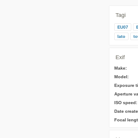
Tagi
EU07
lato
t
Exif
Make:
Model:
Exposure t
Aperture va
ISO speed:
Date create
Focal lengt