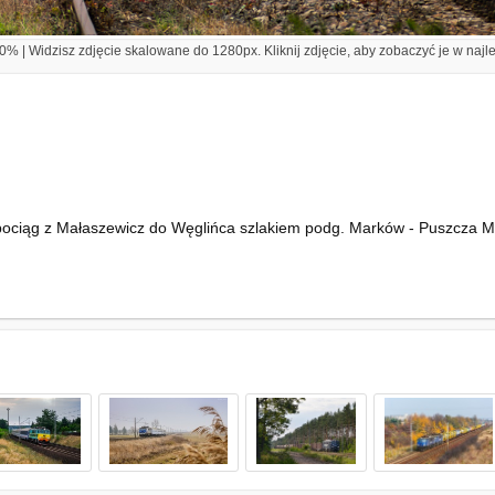
% | Widzisz zdjęcie skalowane do 1280px. Kliknij zdjęcie, aby zobaczyć je w najl
i pociąg z Małaszewicz do Węglińca szlakiem podg. Marków - Puszcza M