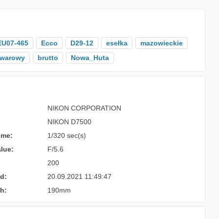
EU07-465
Ecco
D29-12
esełka
mazowieckie
owarowy
brutto
Nowa_Huta
NIKON CORPORATION
NIKON D7500
ime:
1/320 sec(s)
lue:
F/5.6
200
d:
20.09.2021 11:49:47
h:
190mm