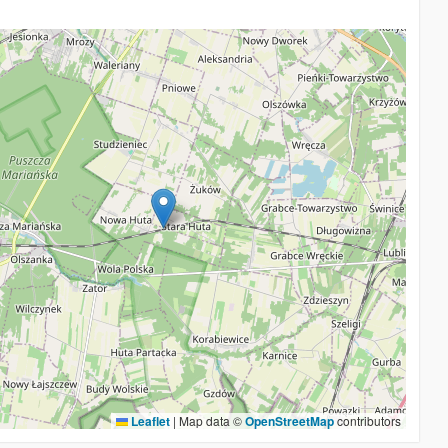
Leaflet
|
Map data ©
OpenStreetMap
contributors