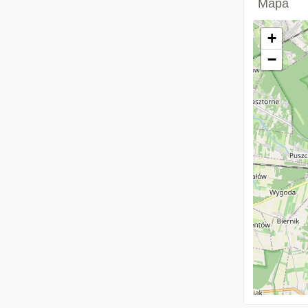
Mapa
+
−