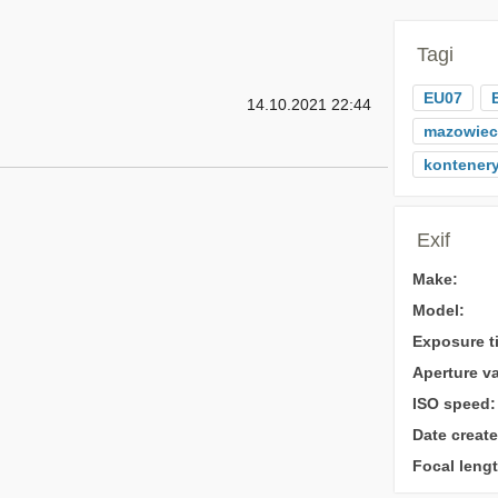
Tagi
EU07
14.10.2021 22:44
mazowiec
kontener
Exif
Make:
Model:
Exposure t
Aperture va
ISO speed:
Date create
Focal lengt