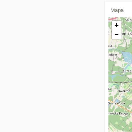
Mapa
+
−