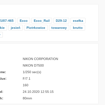
EU07-465
Ecco
Ecco_Rail
D29-12
esełka
kie
jesień
Piotrkowice
towarowy
brutto
y
NIKON CORPORATION
NIKON D7500
ime:
1/250 sec(s)
lue:
F/7.1
160
d:
24.10.2020 12:55:15
h:
80mm