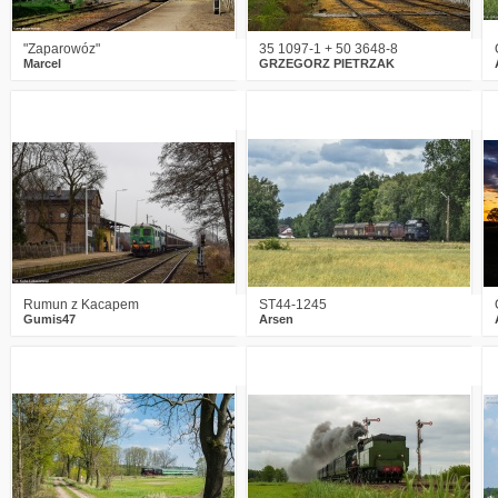
"Zaparowóz"
35 1097-1 + 50 3648-8
Marcel
GRZEGORZ PIETRZAK
1
3037
9
1
2605
7
Rumun z Kacapem
ST44-1245
Gumis47
Arsen
5
3053
14
2
2056
5