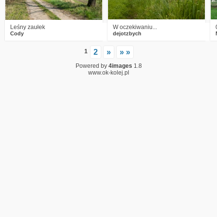
Leśny zaułek
W oczekiwaniu...
Cody
dejotzbych
1
2
»
» »
Powered by
4images
1.8
www.ok-kolej.pl