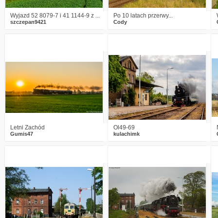
Wyjazd 52 8079-7 i 41 1144-9 z ...
Po 10 latach przerwy...
szczepan9421
Cody
3
1721
28
0
2311
15
Letni Zachód
Ol49-69
Gumis47
kulachimk
2
1724
19
2
2532
11