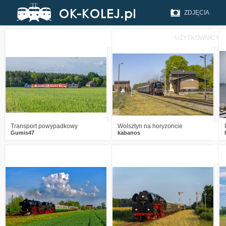
ZDJĘCIA
UŻYTKOWNICY
1
299
12
1
321
10
Transport powypadkowy
Wolsztyn na horyzoncie
Gumis47
kabanos
1
830
13
2
1026
19