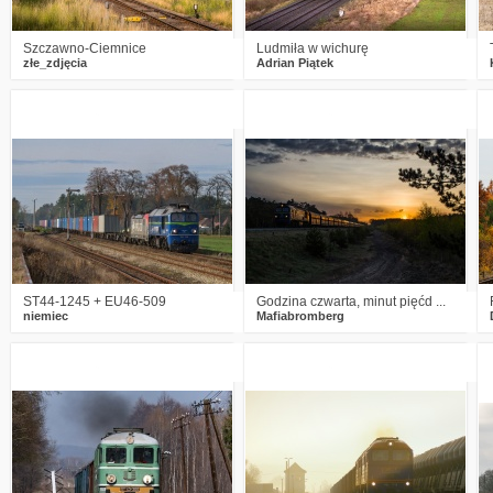
Szczawno-Ciemnice
Ludmiła w wichurę
złe_zdjęcia
Adrian Piątek
6
2529
16
4
1885
22
ST44-1245 + EU46-509
Godzina czwarta, minut pięćd ...
niemiec
Mafiabromberg
6
2248
10
4
2982
18