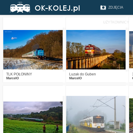
ZDJĘCIA
UŻYTKOWNICY
0
322
15
3
672
14
TLK POŁONINY
Luzak do Guben
MarcelO
MarcelO
4
1144
13
2
884
8