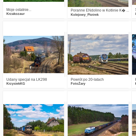
Moje ostatnie...
Poranne ENdolino w Kotlinie K� ...
Krzakozaur
Kolejowy_Piotrek
8
1638
23
3
1238
12
Udany specjal na LK298
Powrót po 20-latach
KrzysiekKG
FotoŻary
6
1729
21
11
1996
30