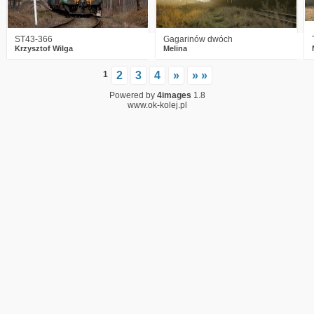
ST43-366
Gagarinów dwóch
Krzysztof Wilga
Melina
1
2
3
4
»
» »
Powered by
4images
1.8
www.ok-kolej.pl