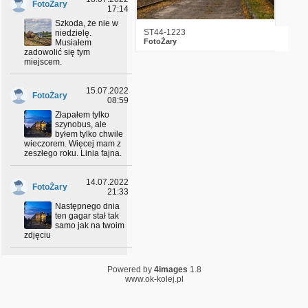
FotoŻary
17:14
Szkoda, że nie w
ST44-1223
niedzielę.
FotoŻary
Musiałem
zadowolić się tym
miejscem.
15.07.2022
FotoŻary
08:59
Złapałem tylko
szynobus, ale
byłem tylko chwile
wieczorem. Więcej mam z
zeszłego roku. Linia fajna.
14.07.2022
FotoŻary
21:33
Następnego dnia
ten gagar stał tak
samo jak na twoim
zdjęciu
18.06.2022
FotoŻary
Powered by
4images
1.8
06:20
www.ok-kolej.pl
Podjechałem pod
ten wiadukt ale
dużo was tam było