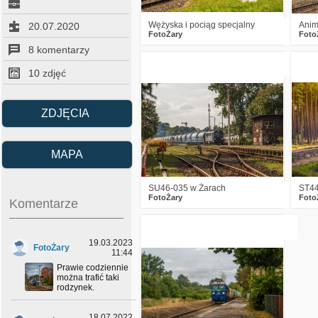
Wężyska i pociąg specjalny
Anim
20.07.2020
FotoŻary
Foto
8 komentarzy
0
1852
9
10 zdjęć
ZDJĘCIA
MAPA
SU46-035 w Żarach
ST4
FotoŻary
Foto
Komentarze
1
1908
6
19.03.2023
FotoŻary
11:44
Prawie codziennie
można trafić taki
rodzynek.
18.07.2022