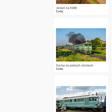
Jesień na KWB
Cody
3
792
34
Dycha na pełnych obrotach
Cody
1
694
11