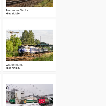
Trumna na Wujka
Miedziok86
0
630
7
Wspomnienie
Miedziok86
2
862
11