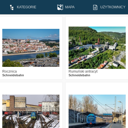
KATEGORIE
MAPA
UŻYTKOWNICY
4
487
14
3
385
12
Rocznica
Rumuński antracyt
Schneidebahn
Schneidebahn
1
538
19
2
495
8