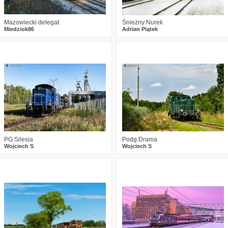
Mazowiecki delegat
Śnieżny Nurek
Miedziok86
Adrian Piątek
1
671
11
2
732
15
PG Silesia
Podg.Drama
Wojciech S
Wojciech S
1
651
20
1
809
11