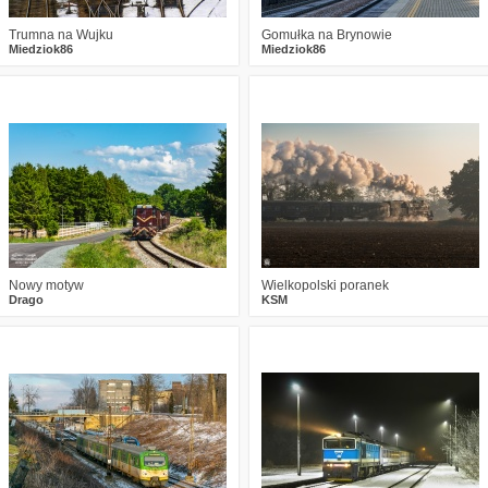
Trumna na Wujku
Gomułka na Brynowie
Miedziok86
Miedziok86
2
724
23
0
552
11
Nowy motyw
Wielkopolski poranek
Drago
KSM
0
538
9
1
615
14