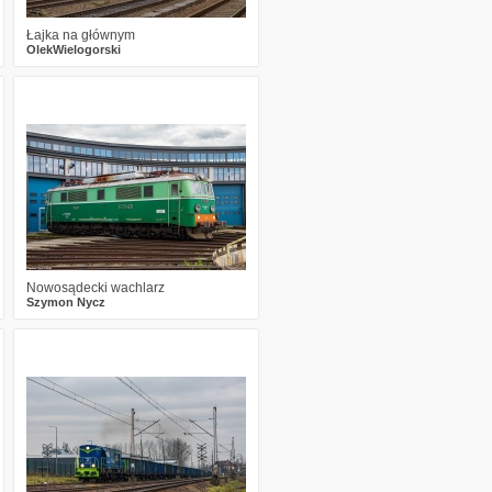
Łajka na głównym
OlekWielogorski
1
688
20
Nowosądecki wachlarz
Szymon Nycz
2
620
11