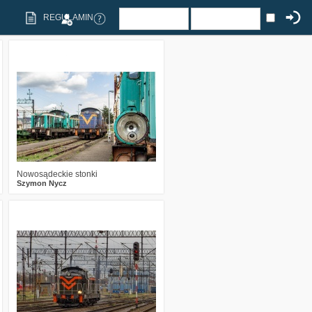
REGULAMIN
0
409
10
Nowosądeckie stonki
Szymon Nycz
0
362
4