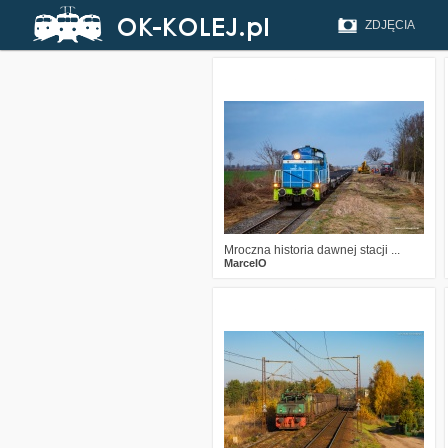
ZDJĘCIA
1
413
14
Mroczna historia dawnej stacji ...
MarcelO
0
495
14