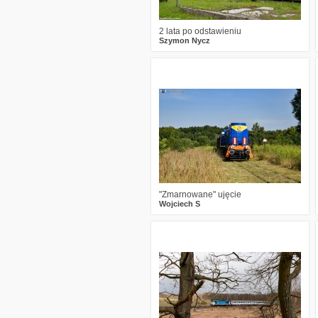
2 lata po odstawieniu
Szymon Nycz
0
758
19
"Zmarnowane" ujęcie
Wojciech S
0
864
13