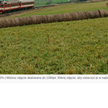
% | Widzisz zdjęcie skalowane do 1280px. Kliknij zdjęcie, aby zobaczyć je w najl