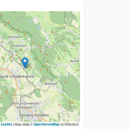
Leaflet
|
Map data ©
OpenStreetMap
contributors