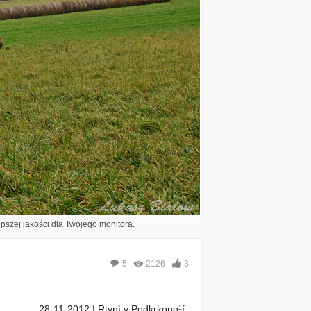
epszej jakości dla Twojego monitora.
5
2126
3
28-11-2012 | Rtynì v Podkrkono¹í