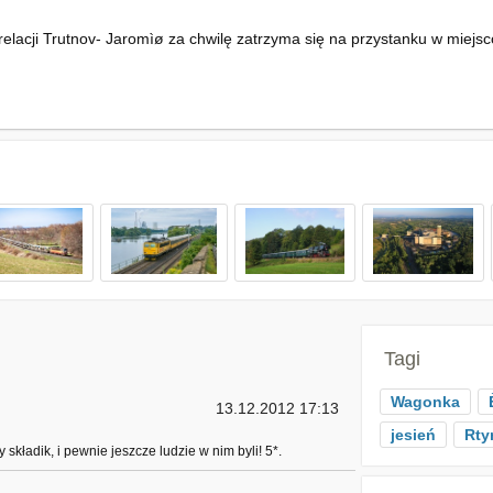
lacji Trutnov- Jaromìø za chwilę zatrzyma się na przystanku w miejsc
Tagi
Wagonka
13.12.2012 17:13
jesień
Rty
składik, i pewnie jeszcze ludzie w nim byli! 5*.