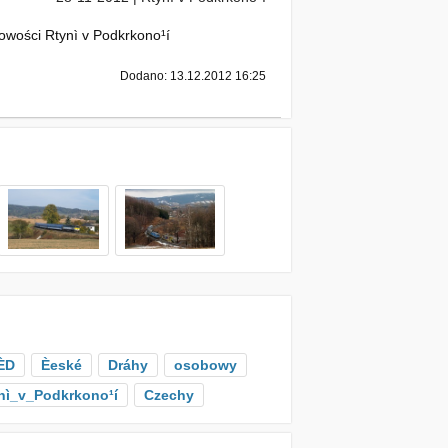
owości Rtynì v Podkrkono¹í
Dodano: 13.12.2012 16:25
ÈD
Èeské
Dráhy
osobowy
nì_v_Podkrkono¹í
Czechy