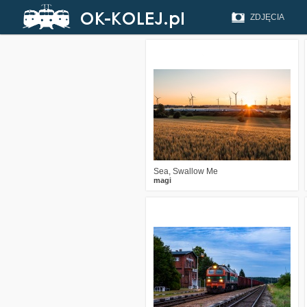
ZDJĘCIA
6
211
23
Sea, Swallow Me
magi
1
202
17