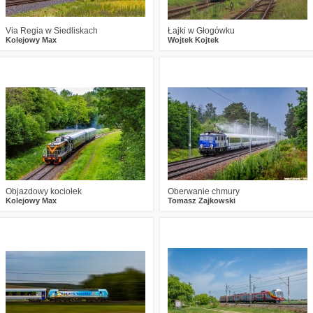
Via Regia w Siedliskach
Łajki w Głogówku
Kolejowy Max
Wojtek Kojtek
0
255
10
2
367
22
Objazdowy kociołek
Oberwanie chmury
Kolejowy Max
Tomasz Zajkowski
0
306
12
0
180
6