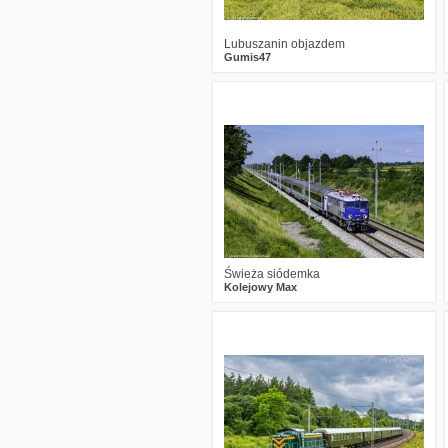
Lubuszanin objazdem
Gumis47
0
191
8
Świeża siódemka
Kolejowy Max
0
243
12