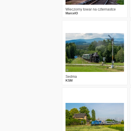
Wieczorny towar na czternastce
MarcelO
5
223
15
Sedma
KSM
1
304
16