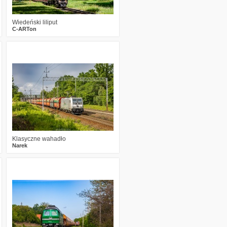
Wiedeński liliput
C-ARTon
1
222
10
Klasyczne wahadło
Narek
0
273
15