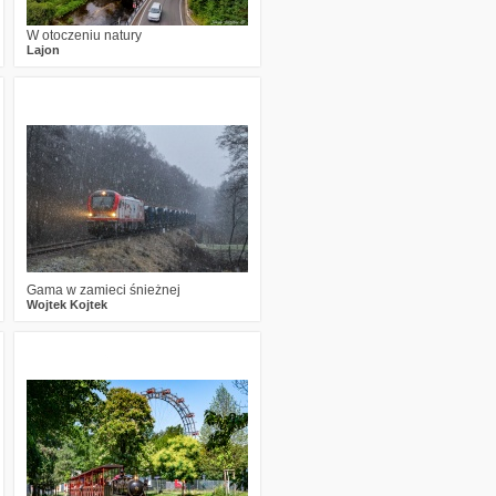
W otoczeniu natury
Lajon
0
283
18
Gama w zamieci śnieżnej
Wojtek Kojtek
1
242
14