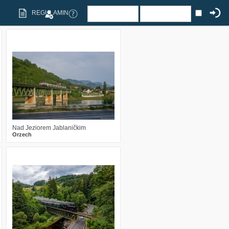
REGULAMIN
0
192
14
Nad Jeziorem Jablaničkim
Orzech
7
277
21