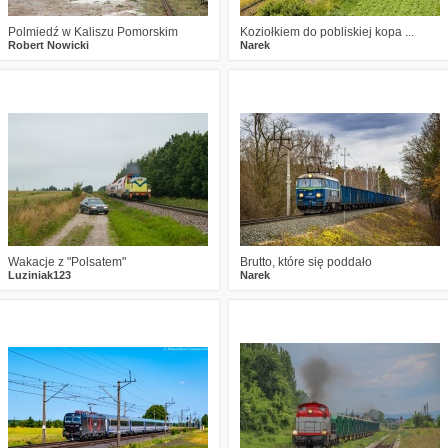
Polmiedź w Kaliszu Pomorskim
Koziołkiem do pobliskiej kopa ...
Robert Nowicki
Narek
6
311
10
0
275
14
Wakacje z "Polsatem"
Brutto, które się poddało
Luziniak123
Narek
0
188
9
0
210
6