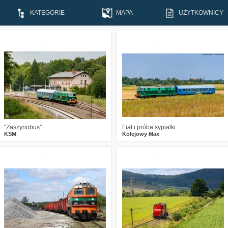
KATEGORIE
MAPA
UŻYTKOWNICY
3
330
20
5
231
19
"Zaszynobus"
Fiat i próba sypialki
KSM
Kolejowy Max
1
142
8
1
274
20