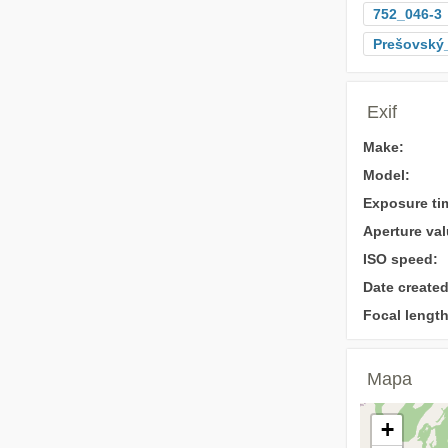
752_046-3
Prešovský_
Exif
Make:
Model:
Exposure ti
Aperture val
ISO speed:
Date created
Focal length
Mapa
+