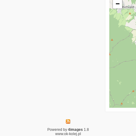
−
Powered by
4images
1.8
www.ok-kolej.pl