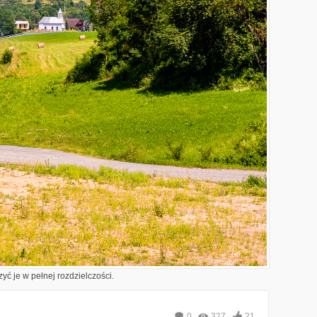
yć je w pełnej rozdzielczości.
0
327
21