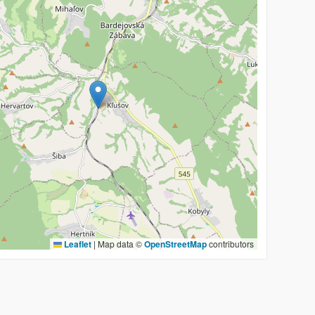
Leaflet
|
Map data ©
OpenStreetMap
contributors