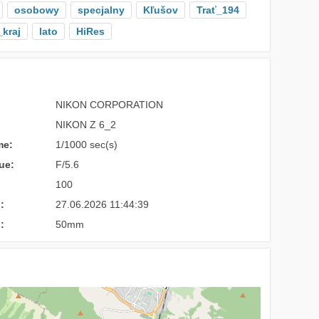
osobowy
specjalny
Kľušov
Trať_194
kraj
lato
HiRes
NIKON CORPORATION
NIKON Z 6_2
me:
1/1000 sec(s)
ue:
F/5.6
100
:
27.06.2026 11:44:39
:
50mm