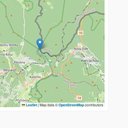
Leaflet
|
Map data ©
OpenStreetMap
contributors