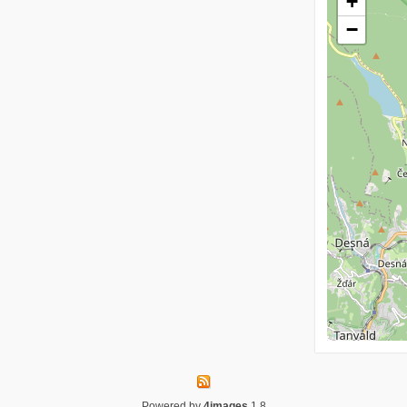
+
−
Powered by
4images
1.8