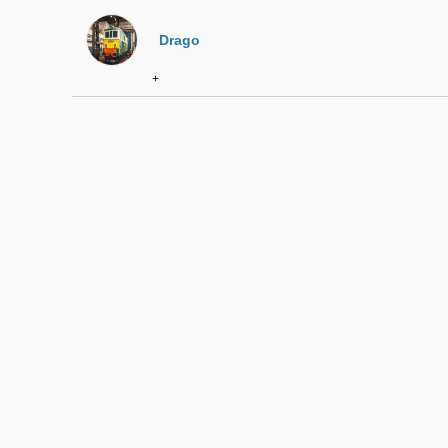
Drago
+