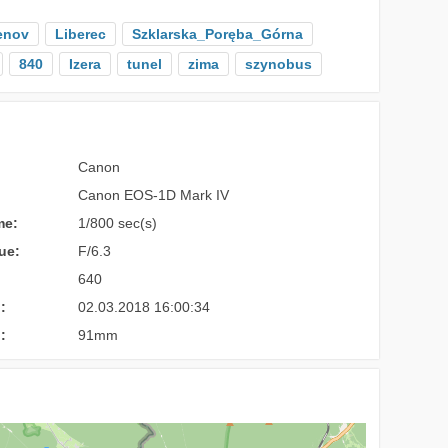
enov
Liberec
Szklarska_Poręba_Górna
840
Izera
tunel
zima
szynobus
Canon
Canon EOS-1D Mark IV
me:
1/800 sec(s)
ue:
F/6.3
640
:
02.03.2018 16:00:34
:
91mm