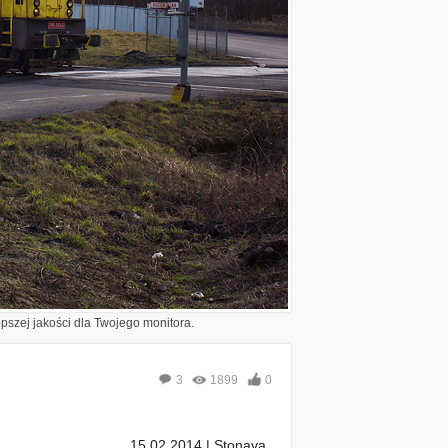
epszej jakości dla Twojego monitora.
3
1899
0
15.02.2014 | Stonava