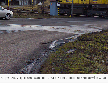
% | Widzisz zdjęcie skalowane do 1280px. Kliknij zdjęcie, aby zobaczyć je w najl