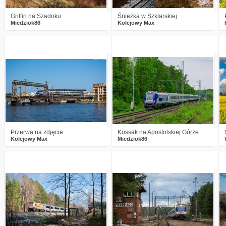
Griffin na Szadoku
Śnieżka w Szklarskiej
Miedziok86
Kolejowy Max
1
639
13
2
713
12
Przerwa na zdjęcie
Kossak na Apostolskiej Górze
Kolejowy Max
Miedziok86
1
669
17
3
684
14