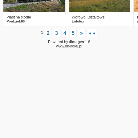
Piast na siodle
Worowo Kształtowe
Miedziok86
Lololux
1
2
3
4
5
»
» »
Powered by
4images
1.8
www.ok-kolej.pl