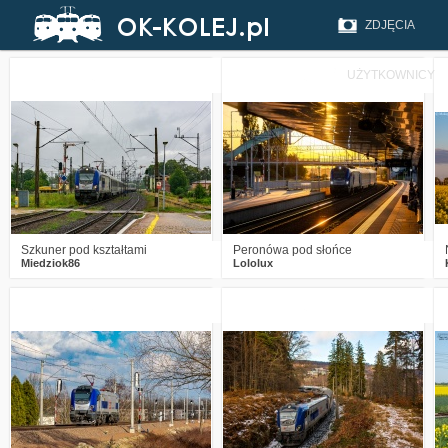
ZDJĘCIA
UŻYTKOWNICY
2
275
12
0
250
11
Szkuner pod kształtami
Peronówa pod słońce
Miedziok86
Lololux
2
406
11
3
514
14