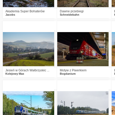
Akademia Super Bohaterów
Dawne przebiegi
Jacobs
Schneidebahn
0
571
10
1
501
5
Jesień w Górach Wałbrzyskic ...
Motyw z Piwerkiem
Kolejowy Max
Bogdanium
3
762
10
1
1382
10