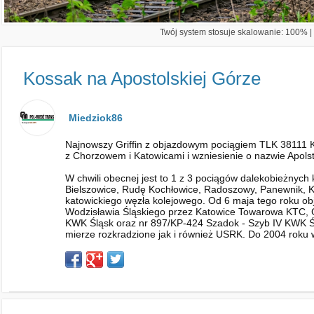
Twój system stosuje skalowanie: 100% | 
Kossak na Apostolskiej Górze
Miedziok86
Najnowszy Griffin z objazdowym pociągiem TLK 38111 K
z Chorzowem i Katowicami i wzniesienie o nazwie Apol
W chwili obecnej jest to 1 z 3 pociągów dalekobieżnyc
Bielszowice, Rudę Kochłowice, Radoszowy, Panewnik, K
katowickiego węzła kolejowego. Od 6 maja tego roku ob
Wodzisławia Śląskiego przez Katowice Towarowa KTC, G
KWK Śląsk oraz nr 897/KP-424 Szadok - Szyb IV KWK Ślą
mierze rozkradzione jak i również USRK. Do 2004 roku wis