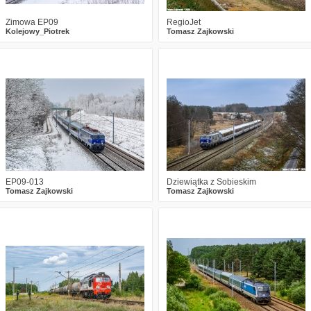
Zimowa EP09
RegioJet
Kolejowy_Piotrek
Tomasz Zajkowski
6
687
24
0
546
16
EP09-013
Dziewiątka z Sobieskim
Tomasz Zajkowski
Tomasz Zajkowski
1
712
12
1
779
10