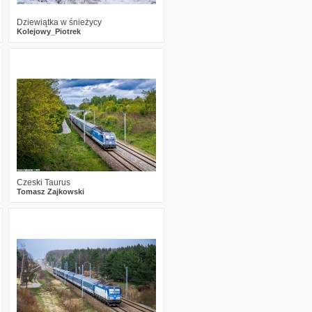
Dziewiątka w śnieżycy
Kolejowy_Piotrek
1
753
17
Czeski Taurus
Tomasz Zajkowski
1
979
16