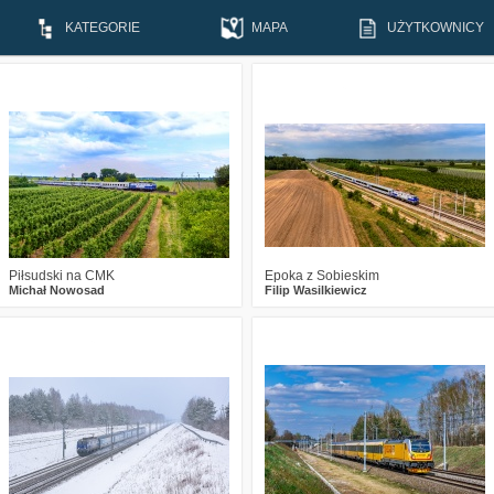
KATEGORIE
MAPA
UŻYTKOWNICY
1
360
18
0
282
12
Piłsudski na CMK
Epoka z Sobieskim
Michał Nowosad
Filip Wasilkiewicz
0
203
6
0
425
15