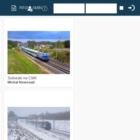
REGULAMIN
0
263
13
Sobieski na CMK
Michał Nowosad
0
384
12