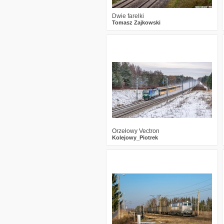
Dwie farelki
Tomasz Zajkowski
1
410
15
Orzełowy Vectron
Kolejowy_Piotrek
1
598
14