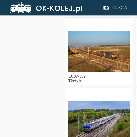
ZDJĘCIA
1
225
16
EU07-139
TSekuła
2
414
22