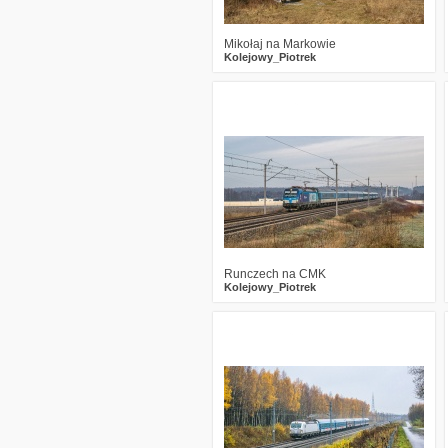
Mikołaj na Markowie
Kolejowy_Piotrek
0
1060
9
Runczech na CMK
Kolejowy_Piotrek
1
1396
14