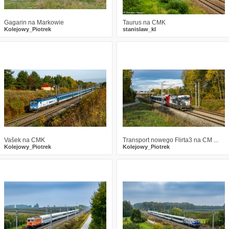
Gagarin na Markowie
Taurus na CMK
Kolejowy_Piotrek
stanislaw_kl
0
1005
12
1
922
11
Vašek na CMK
Transport nowego Flirta3 na CM ...
Kolejowy_Piotrek
Kolejowy_Piotrek
0
1138
22
0
1334
16