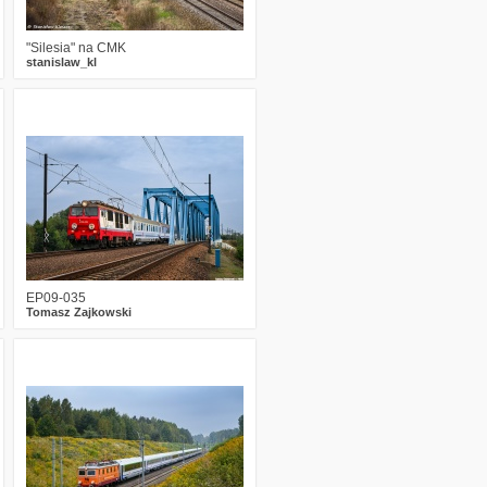
"Silesia" na CMK
stanislaw_kl
0
1057
16
EP09-035
Tomasz Zajkowski
1
1368
24