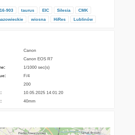
16-903
taurus
EIC
Silesia
CMK
azowieckie
wiosna
HiRes
Lublinów
Canon
Canon EOS R7
me:
1/1000 sec(s)
ue:
F/4
200
:
10.05.2025 14:01:20
:
40mm