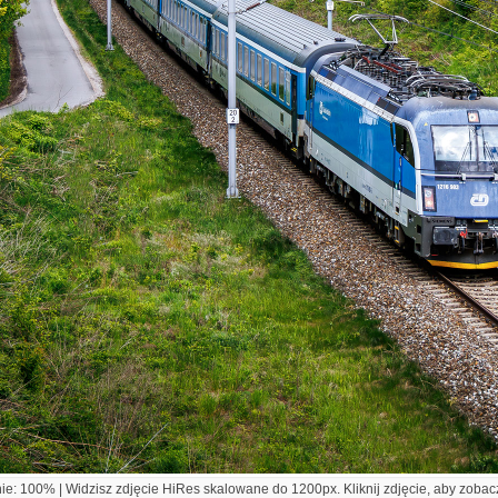
e: 100% | Widzisz zdjęcie HiRes skalowane do 1200px. Kliknij zdjęcie, aby zobacz