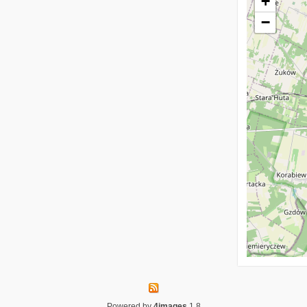
+
−
Powered by
4images
1.8