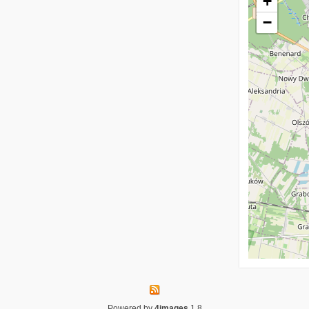
+
−
Powered by
4images
1.8