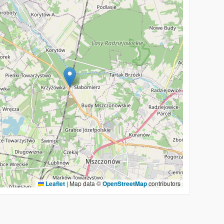
Leaflet
|
Map data ©
OpenStreetMap
contributors