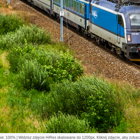
e: 100% | Widzisz zdjęcie HiRes skalowane do 1200px. Kliknij zdjęcie, aby zobacz