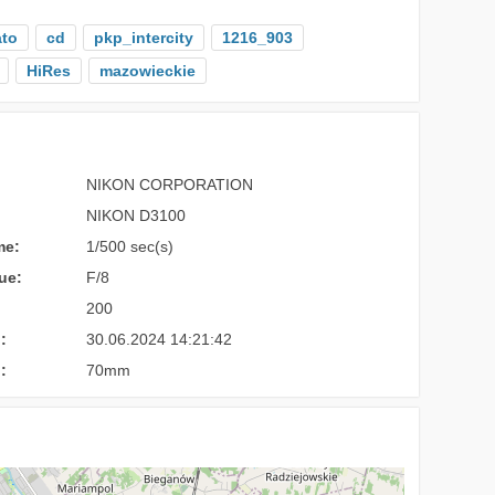
ato
cd
pkp_intercity
1216_903
HiRes
mazowieckie
NIKON CORPORATION
NIKON D3100
me:
1/500 sec(s)
ue:
F/8
200
:
30.06.2024 14:21:42
:
70mm