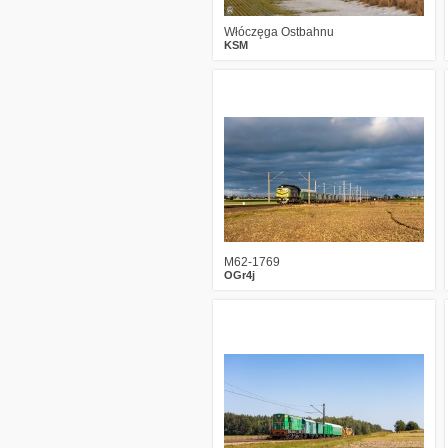
Włóczęga Ostbahnu
KSM
2
470
19
M62-1769
OGr4j
1
794
14