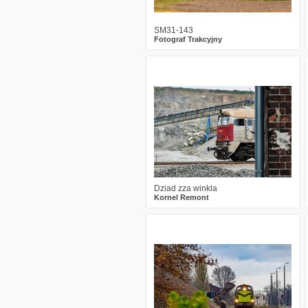
SM31-143
Fotograf Trakcyjny
1
1119
18
Dziad zza winkla
Kornel Remont
2
1867
25