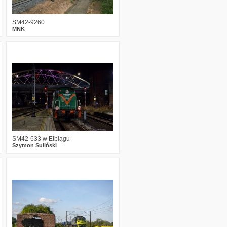
SM42-9260
MNK
1
1142
6
SM42-633 w Elblągu
Szymon Suliński
1
1646
11