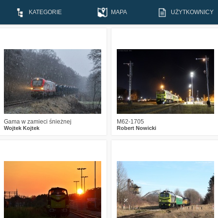
KATEGORIE
MAPA
UŻYTKOWNICY
0
282
18
0
234
13
Gama w zamieci śnieżnej
M62-1705
Wojtek Kojtek
Robert Nowicki
1
401
6
1
351
10