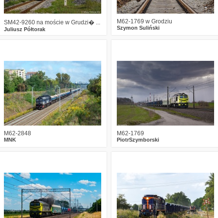
M62-1769 w Grodziu
SM42-9260 na moście w Grudzi� ...
Szymon Suliński
Juliusz Półtorak
0
1145
18
0
1608
16
M62-2848
M62-1769
MNK
PiotrSzymborski
3
1470
11
0
1635
15