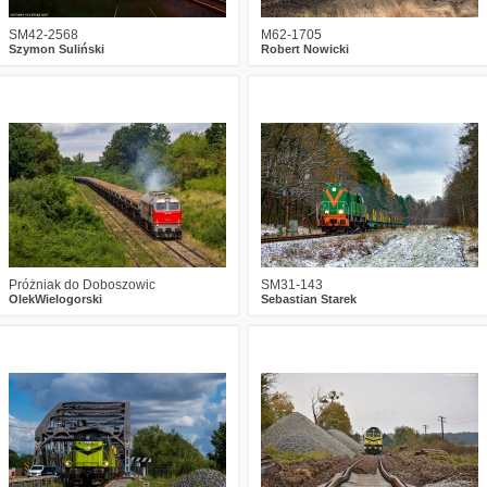
SM42-2568
M62-1705
Szymon Suliński
Robert Nowicki
0
540
10
3
1005
26
Próżniak do Doboszowic
SM31-143
OlekWielogorski
Sebastian Starek
2
720
5
1
1117
12