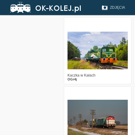
ZDJĘCIA
2
265
16
Kaczka w Kałach
OGr4j
1
363
14