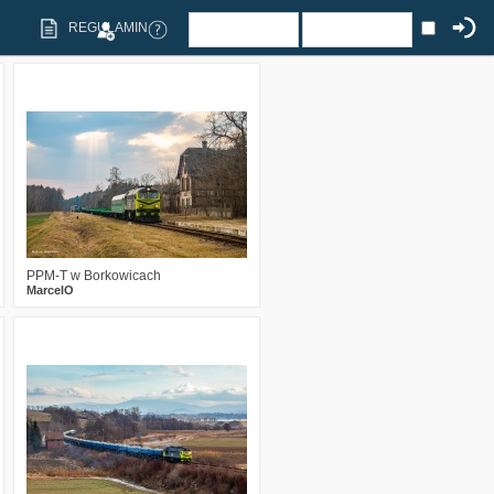
REGULAMIN
2
296
15
PPM-T w Borkowicach
MarcelO
4
509
20