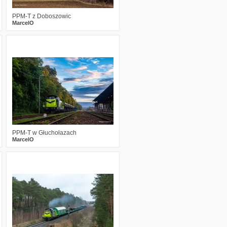
PPM-T z Doboszowic
MarcelO
1
657
23
PPM-T w Głuchołazach
MarcelO
3
1203
22