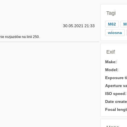
Tagi
M62
M
30.05.2021 21:33
wiosna
ie rozjazdów na linii 250.
Exif
Make:
Model:
Exposure t
Aperture va
ISO speed:
Date create
Focal lengt