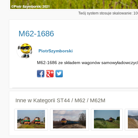
Twój system stosuje skalowanie: 100
M62-1686
PiotrSzymborski
M62-1686 ze składem wagonów samowyładowczych za
Inne w Kategorii
ST44 / M62 / M62M