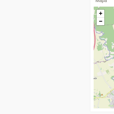
Mapa
+
−