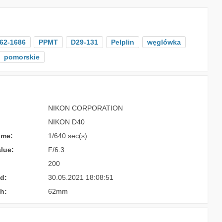
62-1686
PPMT
D29-131
Pelplin
węglówka
pomorskie
NIKON CORPORATION
NIKON D40
ime:
1/640 sec(s)
lue:
F/6.3
200
d:
30.05.2021 18:08:51
h:
62mm