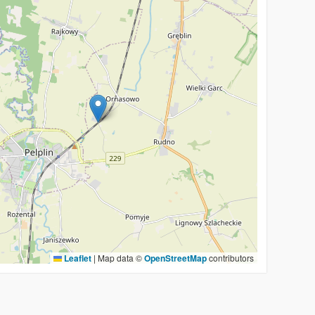
Leaflet
|
Map data ©
OpenStreetMap
contributors