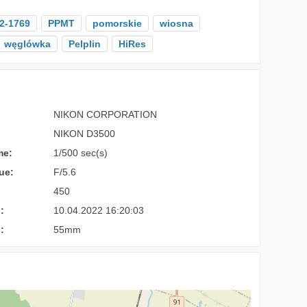
2-1769
PPMT
pomorskie
wiosna
węglówka
Pelplin
HiRes
NIKON CORPORATION
NIKON D3500
me:
1/500 sec(s)
ue:
F/5.6
450
:
10.04.2022 16:20:03
:
55mm