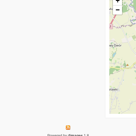
+
−
Powered by
4images
1.8