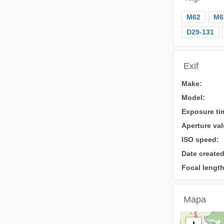
M62
M6
D29-131
Exif
Make:
Model:
Exposure ti
Aperture val
ISO speed:
Date created
Focal length
Mapa