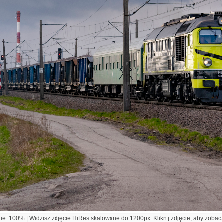
e: 100% | Widzisz zdjęcie HiRes skalowane do 1200px. Kliknij zdjęcie, aby zobacz