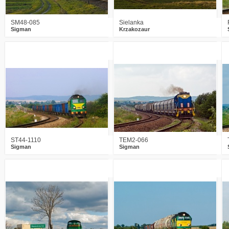
SM48-085
Sielanka
Sigman
Krzakozaur
2
2530
10
4
2231
7
ST44-1110
TEM2-066
Sigman
Sigman
5
2816
7
7
3307
6