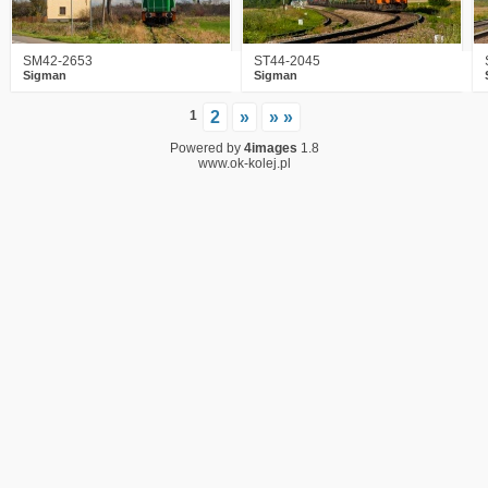
SM42-2653
ST44-2045
Sigman
Sigman
1
2
»
» »
Powered by
4images
1.8
www.ok-kolej.pl