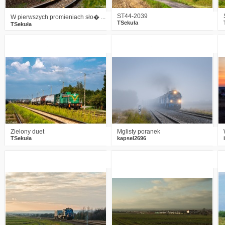
ST44-2039
W pierwszych promieniach sło� ...
TSekuła
TSekuła
3
859
26
4
1250
22
Zielony duet
Mglisty poranek
TSekuła
kapsel2696
1
2076
13
9
3557
6