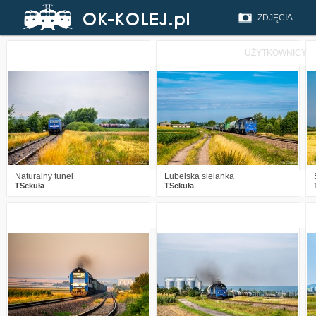
ZDJĘCIA
UŻYTKOWNICY
0
454
18
1
523
17
Naturalny tunel
Lubelska sielanka
TSekuła
TSekuła
2
797
27
2
728
16