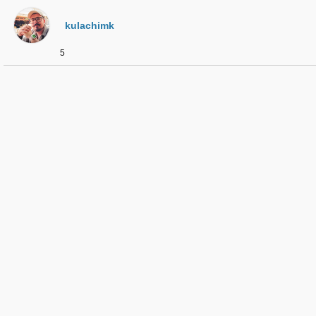
kulachimk
5