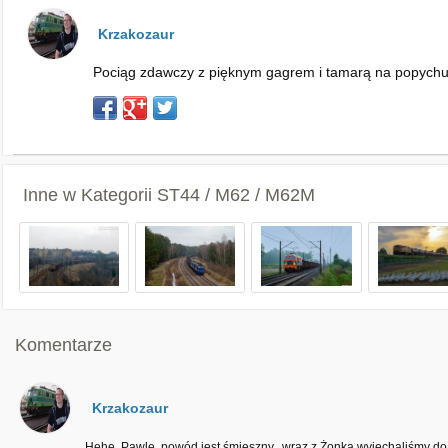
Krzakozaur
Pociąg zdawczy z pięknym gagrem i tamarą na popychu u
Inne w Kategorii
ST44 / M62 / M62M
Komentarze
Krzakozaur
Hehe, Pawle, powód jest śmieszny...wraz z Żonką wyjechaliśmy do