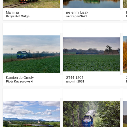
Mam i ja
jesienny luzak
Krzysztof Wilga
szczepan9421
2
1275
14
0
1399
15
Kamień do Ornety
ST44-1204
Piotr Kaczorowski
anonim1981
6
2795
7
3
2232
5