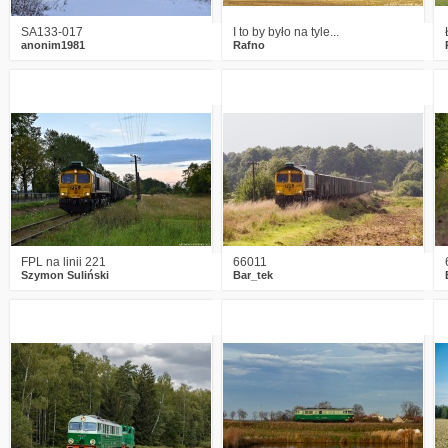
SA133-017
I to by było na tyle...
anonim1981
Rafno
0
909
9
2
1093
13
FPL na linii 221
66011
Szymon Suliński
Bar_tek
3
1898
25
0
1068
11