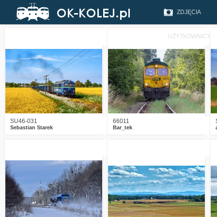
ZDJĘCIA
UŻYTKOWNICY
8
853
44
3
678
10
SU46-031
66011
Sebastian Starek
Bar_tek
3
646
11
1
852
12