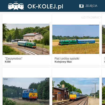
ZDJĘCIA
UŻYTKOWNICY
3
347
21
5
241
20
"Zaszynobus"
Fiat i próba sypialki
KSM
Kolejowy Max
1
389
18
2
320
16