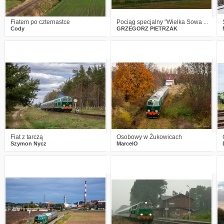
Fiatem po czternastce
Pociąg specjalny "Wielka Sowa ...
Cody
GRZEGORZ PIETRZAK
1
542
20
3
492
23
Fiat z tarczą
Osobowy w Żukowicach
Szymon Nycz
MarcelO
3
585
18
2
563
21