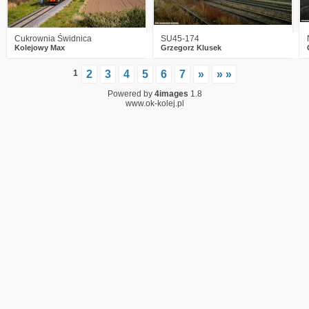
Cukrownia Świdnica
SU45-174
Kolejowy Max
Grzegorz Klusek
1
2
3
4
5
6
7
»
» »
Powered by
4images
1.8
www.ok-kolej.pl