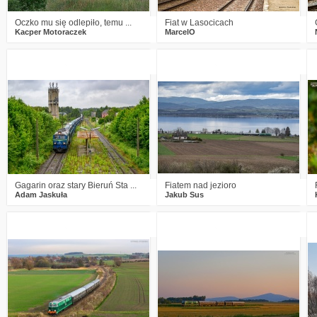
Oczko mu się odlepiło, temu ...
Fiat w Lasocicach
Kacper Motoraczek
MarcelO
2
417
22
1
411
23
Gagarin oraz stary Bieruń Sta ...
Fiatem nad jezioro
Adam Jaskuła
Jakub Sus
2
466
15
2
511
12