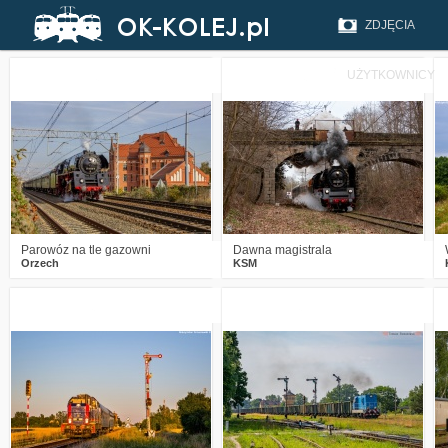
ZDJĘCIA
UŻYTKOWNICY
1
301
8
0
408
15
Parowóz na tle gazowni
Dawna magistrala
Orzech
KSM
5
673
21
6
1558
27