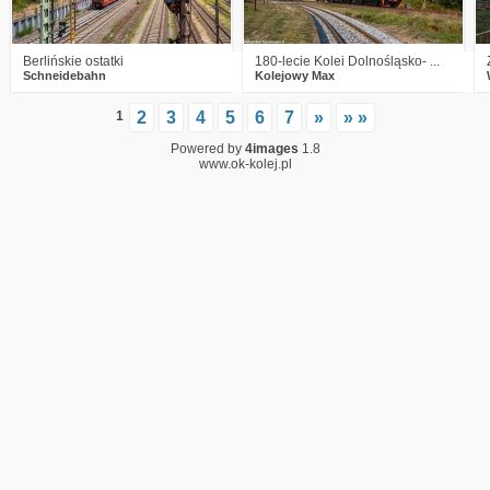
Berlińskie ostatki
180-lecie Kolei Dolnośląsko- ...
Schneidebahn
Kolejowy Max
1
2
3
4
5
6
7
»
» »
Powered by
4images
1.8
www.ok-kolej.pl