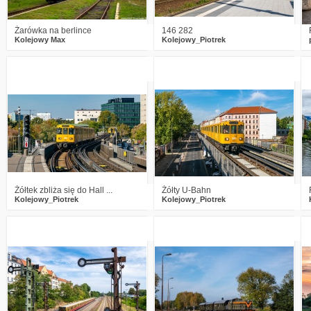
Żarówka na berlince
146 282
Kolejowy Max
Kolejowy_Piotrek
1
444
9
4
658
11
Żółtek zbliża się do Hall ...
Żółty U-Bahn
Kolejowy_Piotrek
Kolejowy_Piotrek
6
924
27
2
668
12