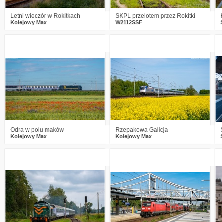
Letni wieczór w Rokitkach
SKPL przelotem przez Rokitki
Kolejowy Max
W2112SSF
2
621
13
1
650
13
Odra w polu maków
Rzepakowa Galicja
Kolejowy Max
Kolejowy Max
0
574
17
1
510
9