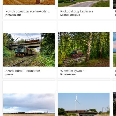
Powoli odjeżdżające krokody ...
Krokodyl przy kapliczce
Krzakozaur
Michał Ułasiuk
0
948
26
4
845
18
Szaro, buro i... brunatno!
W swoim żywiole...
pazur
Krzakozaur
0
1203
12
0
1488
16