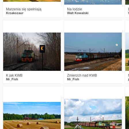
Marzenia się spełniają
Na lodzie
Krzakozaur
Walt Kowalski
2
629
23
2
623
20
K jak KWB
Zmierzch nad KWB
Mr_Fish
Mr_Fish
3
742
11
1
623
13