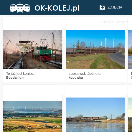
ZDJĘCIA
UŻYTKOWNICY
1
357
19
1
317
7
To już jest koniec...
Lubstowski Jednotor
Bogdanium
kopuwka
4
470
16
2
340
12