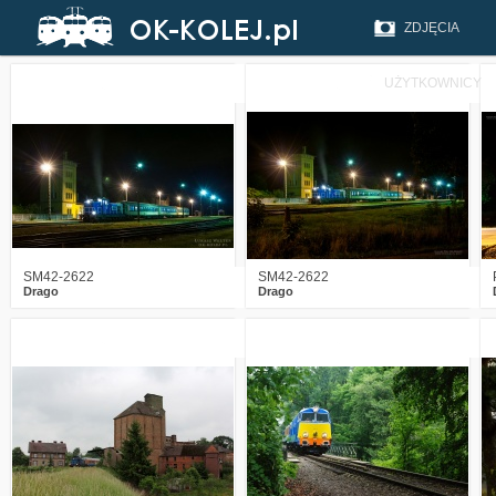
ZDJĘCIA
UŻYTKOWNICY
2
2358
5
3
2385
5
SM42-2622
SM42-2622
Drago
Drago
3
2106
4
4
2581
5