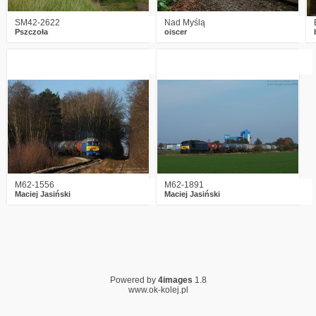
SM42-2622
Nad Myślą
Pszczoła
oiscer
4
2922
6
6
2760
4
M62-1556
M62-1891
Maciej Jasiński
Maciej Jasiński
Powered by
4images
1.8
www.ok-kolej.pl