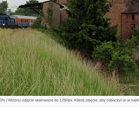
% | Widzisz zdjęcie skalowane do 1280px. Kliknij zdjęcie, aby zobaczyć je w najl