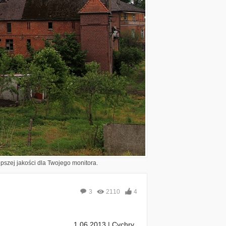
epszej jakości dla Twojego monitora.
3
2110
4
1.06.2013 | Cychry