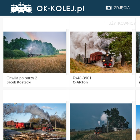
ZDJĘCIA
UŻYTKOWNICY
2
416
23
1
447
21
Chwila po burzy 2
Px48-3901
Jacek Kostecki
C-ARTon
3
480
20
2
511
21