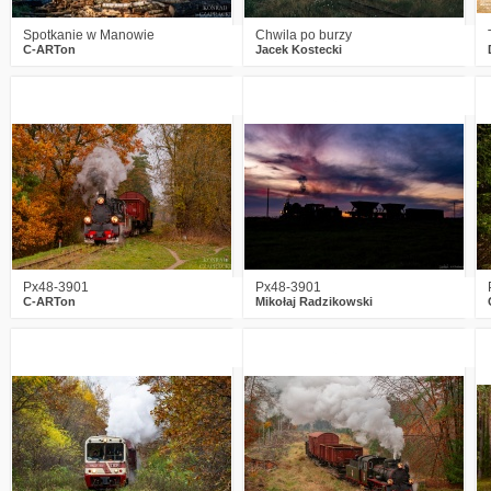
Spotkanie w Manowie
Chwila po burzy
C-ARTon
Jacek Kostecki
1
548
19
6
673
21
Px48-3901
Px48-3901
C-ARTon
Mikołaj Radzikowski
3
846
21
2
686
32