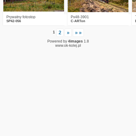
Prywatny fotostop
Px48-3901
SP42-056
C-ARTon
1
2
»
» »
Powered by
4images
1.8
www.ok-kolej.pl