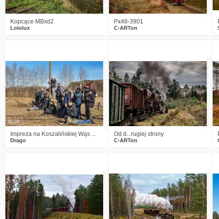
Kopcące MBxd2
Px48-3901
Lololux
C-ARTon
2
854
8
0
856
9
Impreza na Koszalińskiej Wąs ...
Od d...rugiej strony
Drago
C-ARTon
1
1173
14
4
1067
20