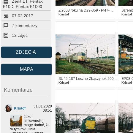
Zenit ET, Pentax
K10D, Pentax K1000
Z 2003 roku na D29-359 - Pt47- ...
Szreni
Kristof
Kristof
07.02.2017
7 komentarzy
1
2621
13
12 zdjęć
ZDJĘCIA
MAPA
SU45-187 Leszno-Zbąszynek 200 ...
EP08-0
Kristof
Kristof
Komentarze
2
5807
14
31.01.2020
Kristof
08:51
Jako
ciekawostkę
mogę dodać, że
w tym roku linia