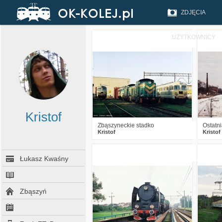
ZDJĘCIA
UŻYTKOWNICY
0
1352
10
Kristof
Zbąszyneckie stadko
Ostatn
Kristof
Kristof
0
2536
10
Łukasz Kwaśny
Zbąszyń