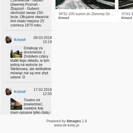
Czerwieńsk - Guben
(dawniej Poznań -
Zbąszyń - Guben)
obchodzi swoje 150-
SP32-205 luzem do Zielonej Gó ...
ST43-3
lecie. Oficjalne otwarcie
Kristof
Kristof
linii miało miejsce 25
czerwca 1870 roku.
08.03.2018
Kristof
10:19
Dziękuję za
docenienie :)
Zrobiłem cztery
klatki tego składu, w tym
jedną na wylocie ze
Stefanowa, ale delikatnie
mówiąc nie są one zbyt
udane :D
17.02.2018
Kristof
12:05
Trudno mi
powiedzieć,
niektóre foty
mam opisane tylko datą i
godziną, stąd trochę
czasu zajmuje ustalenie
Powered by
4images
1.8
szczegółów, ale
www.ok-kolej.pl
poszukam :)