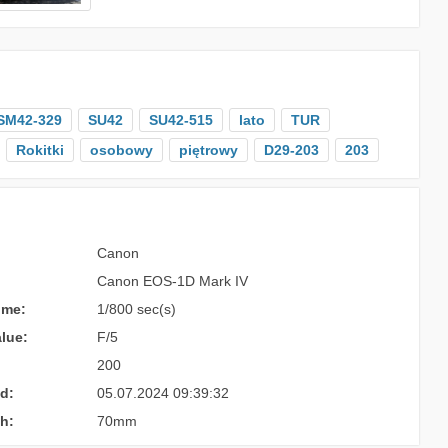
SM42-329
SU42
SU42-515
lato
TUR
Rokitki
osobowy
piętrowy
D29-203
203
Canon
Canon EOS-1D Mark IV
ime:
1/800 sec(s)
lue:
F/5
200
d:
05.07.2024 09:39:32
h:
70mm