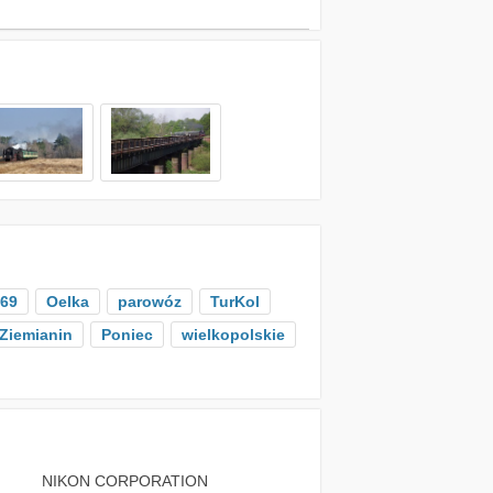
-69
Oelka
parowóz
TurKol
Ziemianin
Poniec
wielkopolskie
NIKON CORPORATION