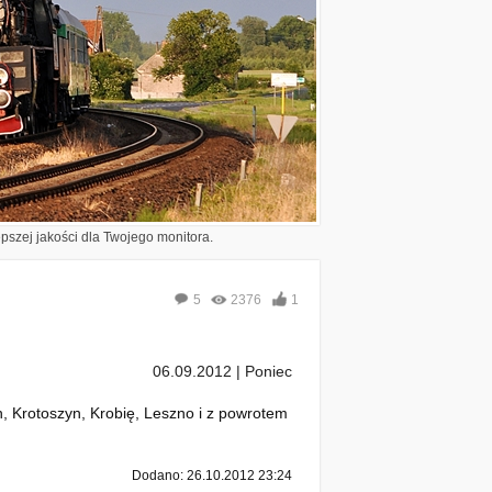
epszej jakości dla Twojego monitora.
5
2376
1
06.09.2012 | Poniec
n, Krotoszyn, Krobię, Leszno i z powrotem
Dodano: 26.10.2012 23:24