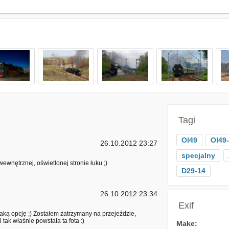
Tagi
Ol49
Ol49
26.10.2012 23:27
specjalny
wnętrznej, oświetlonej stronie łuku ;)
D29-14
26.10.2012 23:34
Exif
aką opcję ;) Zostałem zatrzymany na przejeździe,
 tak właśnie powstała ta fota :)
Make: