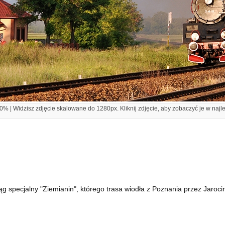
% | Widzisz zdjęcie skalowane do 1280px. Kliknij zdjęcie, aby zobaczyć je w najl
g specjalny "Ziemianin", którego trasa wiodła z Poznania przez Jaroci