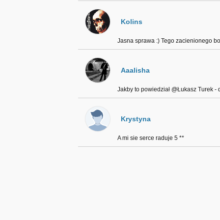
Kolins
Jasna sprawa :) Tego zacienionego bok
Aaalisha
Jakby to powiedział @Łukasz Turek - d
Krystyna
A mi sie serce raduje 5 **