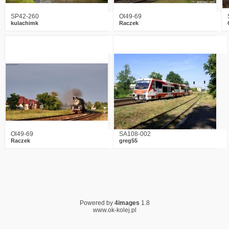
SP42-260
Ol49-69
kulachimk
Raczek
5
2376
1
0
3704
0
Ol49-69
SA108-002
Raczek
greg55
Powered by
4images
1.8
www.ok-kolej.pl