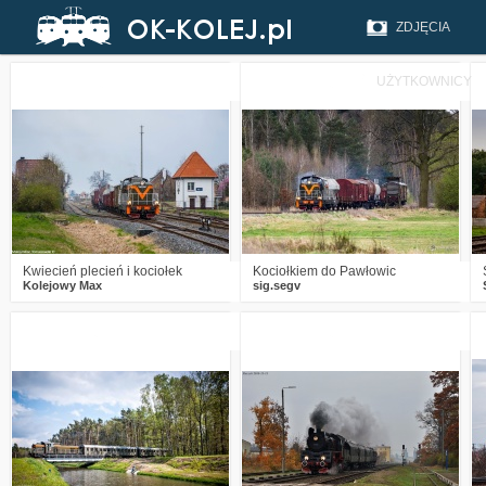
ZDJĘCIA
UŻYTKOWNICY
2
485
15
2
818
26
Kwiecień plecień i kociołek
Kociołkiem do Pawłowic
Kolejowy Max
sig.segv
5
2502
11
1
2865
7