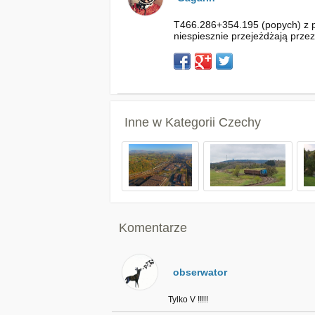
T466.286+354.195 (popych) z po
niespiesznie przejeżdżają przez
Inne w Kategorii
Czechy
Komentarze
obserwator
Tylko V !!!!!