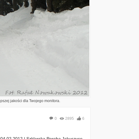
epszej jakości dla Twojego monitora.
0
2895
6
04.02.2012 | Szklarska Poręba Jakuszyce