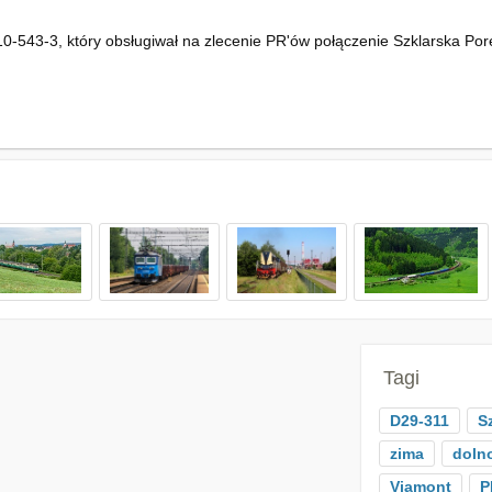
0-543-3, który obsługiwał na zlecenie PR'ów połączenie Szklarska Po
Tagi
D29-311
S
zima
doln
Viamont
P