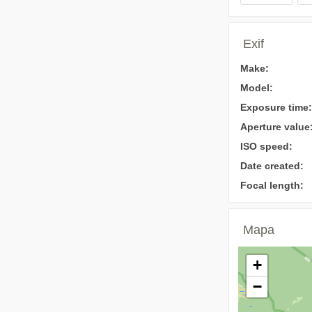
Exif
Make:
Model:
Exposure time:
Aperture value
ISO speed:
Date created:
Focal length:
Mapa
+
−