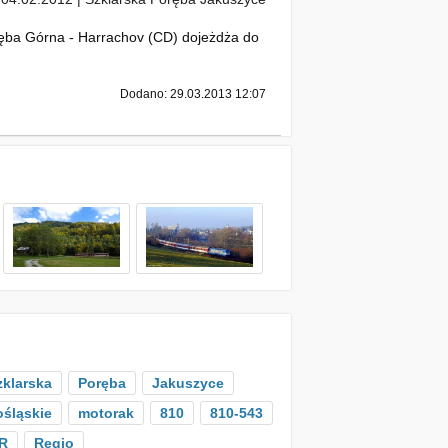
ręba Górna - Harrachov (CD) dojeżdża do
Dodano: 29.03.2013 12:07
zklarska
Poręba
Jakuszyce
ośląskie
motorak
810
810-543
R
Regio