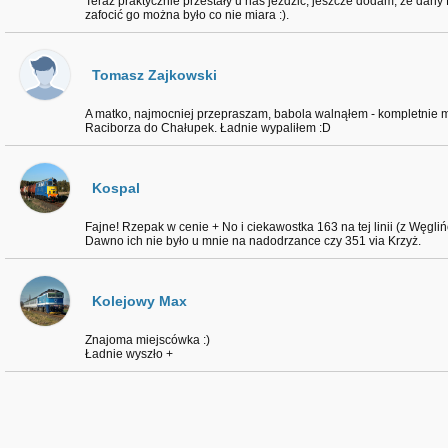
Teraz praktycznie przestały u nas jeździć, jeszcze dodam, że dany Pe
zafocić go można było co nie miara :).
Tomasz Zajkowski
A matko, najmocniej przepraszam, babola walnąłem - kompletnie mi s
Raciborza do Chałupek. Ładnie wypaliłem :D
Kospal
Fajne! Rzepak w cenie + No i ciekawostka 163 na tej linii (z Węgli
Dawno ich nie było u mnie na nadodrzance czy 351 via Krzyż.
Kolejowy Max
Znajoma miejscówka :)
Ładnie wyszło +