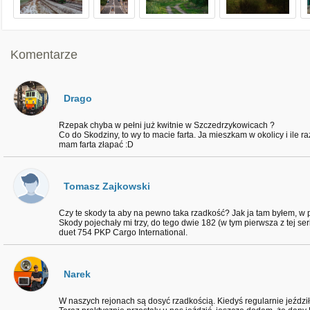
Komentarze
Drago
Rzepak chyba w pełni już kwitnie w Szczedrzykowicach ?
Co do Skodziny, to wy to macie farta. Ja mieszkam w okolicy i ile r
mam farta złapać :D
Tomasz Zajkowski
Czy te skody ta aby na pewno taka rzadkość? Jak ja tam byłem, w pr
Skody pojechały mi trzy, do tego dwie 182 (w tym pierwsza z tej s
duet 754 PKP Cargo International.
Narek
W naszych rejonach są dosyć rzadkością. Kiedyś regularnie jeźdz