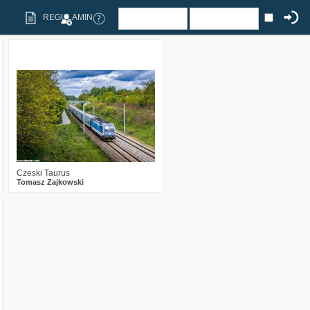
REGULAMIN
1
749
17
Czeski Taurus
Tomasz Zajkowski