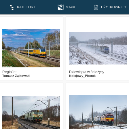
KATEGORIE
MAPA
UŻYTKOWNICY
0
423
15
0
384
12
RegioJet
Dziewiątka w śnieżycy
Tomasz Zajkowski
Kolejowy_Piotrek
0
1390
21
0
2295
22