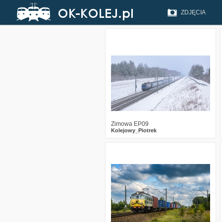
ZDJĘCIA
0
202
6
Zimowa EP09
Kolejowy_Piotrek
0
1022
19