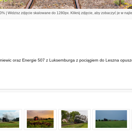
% | Widzisz zdjęcie skalowane do 1280px. Kliknij zdjęcie, aby zobaczyć je w najl
oniewic oraz Energie 507 z Luksemburga z pociągiem do Leszna opusz