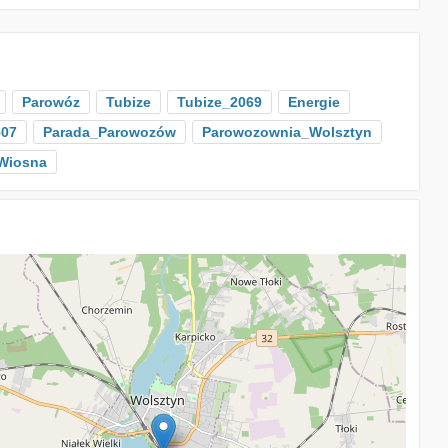
Parowóz
Tubize
Tubize_2069
Energie
507
Parada_Parowozów
Parowozownia_Wolsztyn
Wiosna