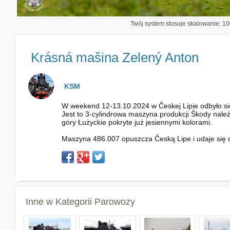
Twój system stosuje skalowanie: 100
Krásná mašina Zelený Anton
KSM
W weekend 12-13.10.2024 w Českej Lipie odbyło się
Jest to 3-cylindrowa maszyna produkcji Škody nale
góry Łużyckie pokryte już jesiennymi kolorami.
Maszyna 486.007 opuszcza Česką Lipe i udaje się 
Inne w Kategorii
Parowozy