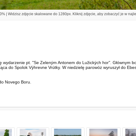
% | Widzisz zdjęcie skalowane do 1280px. Kliknij zdjęcie, aby zobaczyć je w najl
 wydarzenie pt. "Se Zeleným Antonem do Lužických hor". Głównym boha
żąca do Spolok Výhrevne Vrútky. W niedzielę parowóz wyruszył do Ebe
do Novego Boru.