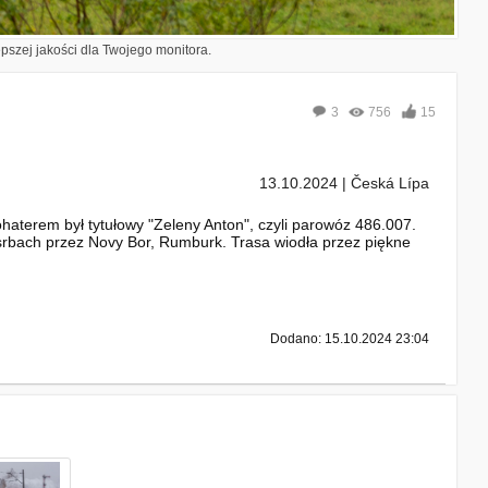
epszej jakości dla Twojego monitora.
3
756
15
13.10.2024 | Česká Lípa
terem był tytułowy "Zeleny Anton", czyli parowóz 486.007.
srbach przez Novy Bor, Rumburk. Trasa wiodła przez piękne
Dodano: 15.10.2024 23:04