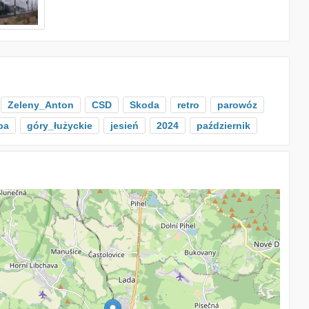
Zeleny_Anton
CSD
Skoda
retro
parowóz
pa
góry_łużyckie
jesień
2024
październik