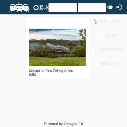
ZDJĘCIA
KATEGORIE
3
755
15
MAPA
UŻYTKOWNICY
REGULAMIN
Krásná mašina Zelený Anton
KSM
Powered by
4images
1.8