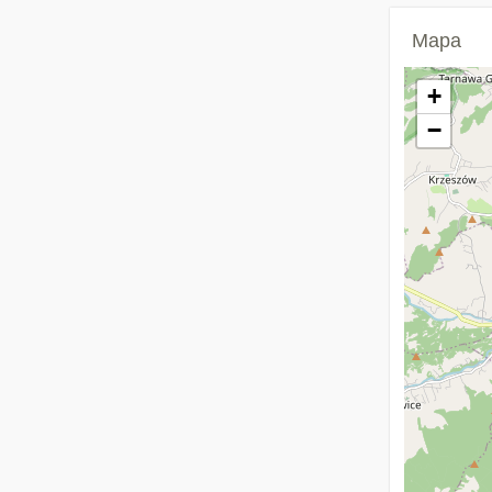
Mapa
+
−