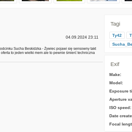
Tagi
Ty42
T
04.09.2024 23:11
Sucha_Be
a odcinku Sucha Beskidzka - Żywiec pojawi się sensowny takt
 oferta to jeden wielki mem ale to pewnie śmierć techniczna
Exif
Make:
Model:
Exposure t
Aperture va
ISO speed:
Date create
Focal lengt