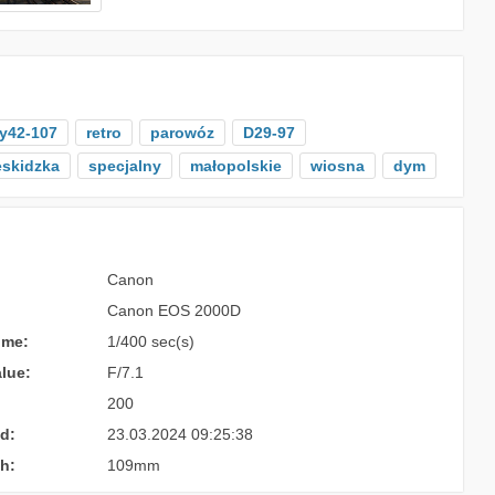
y42-107
retro
parowóz
D29-97
skidzka
specjalny
małopolskie
wiosna
dym
Canon
Canon EOS 2000D
ime:
1/400 sec(s)
lue:
F/7.1
200
d:
23.03.2024 09:25:38
h:
109mm