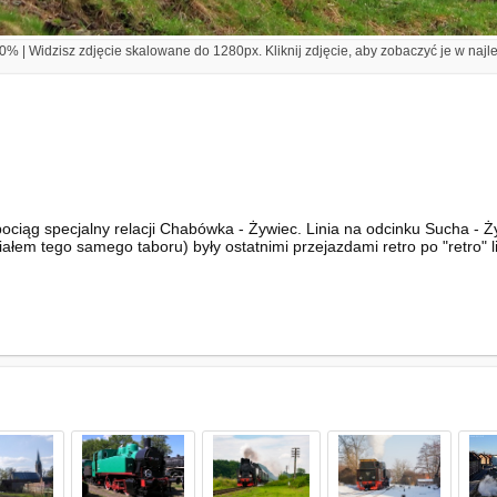
% | Widzisz zdjęcie skalowane do 1280px. Kliknij zdjęcie, aby zobaczyć je w najl
ociąg specjalny relacji Chabówka - Żywiec. Linia na odcinku Sucha - Ży
ałem tego samego taboru) były ostatnimi przejazdami retro po "retro" 