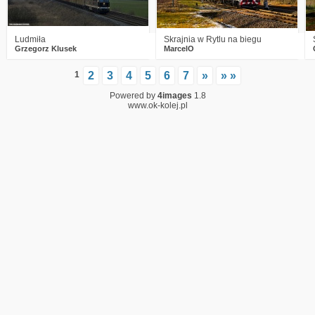
Ludmiła
Skrajnia w Rytlu na biegu
Grzegorz Klusek
MarcelO
1
2
3
4
5
6
7
»
» »
Powered by
4images
1.8
www.ok-kolej.pl