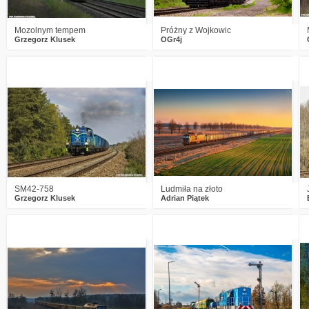
Mozolnym tempem
Próżny z Wojkowic
Grzegorz Klusek
OGr4j
1
297
10
5
613
34
SM42-758
Ludmiła na złoto
Grzegorz Klusek
Adrian Piątek
1
400
15
0
319
16