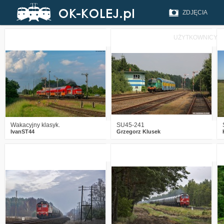
ZDJĘCIA
UŻYTKOWNICY
0
196
14
4
217
20
Wakacyjny klasyk.
SU45-241
IvanST44
Grzegorz Klusek
2
261
17
0
241
15