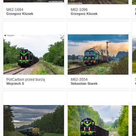
M62-1684
M62-1096
Grzegorz Klusek
Grzegorz Klusek
0
281
11
8
760
42
PolCarbon przed burzą
M62-3554
Wojciech S
Sebastian Starek
0
161
7
1
409
16